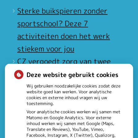
Sterke buikspieren zonder
sportschool? Deze 7
activiteiten doen het werk
stiekem voor jou
CZ vergoedt zorg van twee
gespecialiseerde
Deze website gebruikt cookies
revalidatieartsen niet meer
Wij gebruiken noodzakelijke cookies zodat deze
website goed kan werken. Voor analytische
De sleutel tot blijvend
cookies en externe inhoud vragen wij uw
toestemming.
afvallen? Dat doe je volgens
Voor analytische cookies werken wij samen met
Matomo en Google Analytics. Voor externe
onderzoek veel effectiever
inhoud werken wij samen met Google (Maps,
Translate en Reviews), YouTube, Vimeo,
samen
Facebook, Instagram, X (Twitter), Qualizorg,