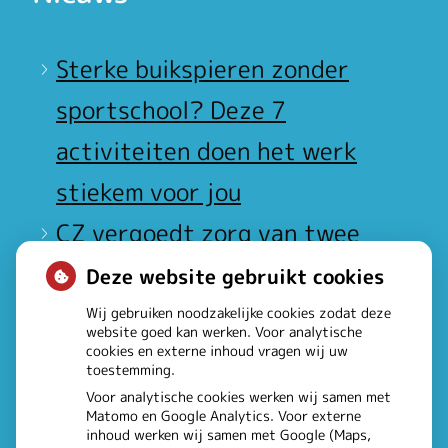
Sterke buikspieren zonder
sportschool? Deze 7
activiteiten doen het werk
stiekem voor jou
CZ vergoedt zorg van twee
gespecialiseerde
Deze website gebruikt cookies
revalidatieartsen niet meer
Wij gebruiken noodzakelijke cookies zodat deze
website goed kan werken. Voor analytische
De sleutel tot blijvend
cookies en externe inhoud vragen wij uw
toestemming.
afvallen? Dat doe je volgens
Voor analytische cookies werken wij samen met
Matomo en Google Analytics. Voor externe
onderzoek veel effectiever
inhoud werken wij samen met Google (Maps,